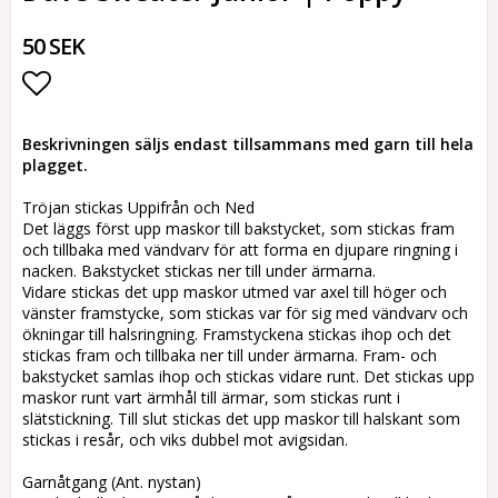
50 SEK
Lägg till i favoritlistan
Beskrivningen säljs endast tillsammans med garn till hela
plagget.
Tröjan stickas Uppifrån och Ned
Det läggs först upp maskor till bakstycket, som stickas fram
och tillbaka med vändvarv för att forma en djupare ringning i
nacken. Bakstycket stickas ner till under ärmarna.
Vidare stickas det upp maskor utmed var axel till höger och
vänster framstycke, som stickas var för sig med vändvarv och
ökningar till halsringning. Framstyckena stickas ihop och det
stickas fram och tillbaka ner till under ärmarna. Fram- och
bakstycket samlas ihop och stickas vidare runt. Det stickas upp
maskor runt vart ärmhål till ärmar, som stickas runt i
slätstickning. Till slut stickas det upp maskor till halskant som
stickas i resår, och viks dubbel mot avigsidan.
Garnåtgang (Ant. nystan)