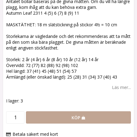
Antalet bollar baseras på de givna måtten. Om du vill ha längre
plagg, kom ihåg att du kan behöva extra garn.
Autumn Leaf 2311 4 (5) 6 (7) 8 (9) 11
MASKTÄTHET: 18 m slätstickning på stickor 4½ = 10 cm
Storlekarna är vägledande och det rekommenderas att ta mått
på den som ska bära plagget. De givna måtten är beräknade
enligt angiven stickfasthet.
Storlek: 2 år (4 år) 6 år (8 år) 10 år (12 år) 14 år
Övervidd: 72 (77) 82 (88) 92 (98) 102
Hel längd: 37 (41) 45 (48) 51 (54) 57
Ärmlängd (eller önskad längd): 25 (28) 31 (34) 37 (40) 43
Läs mer...
I lager: 3
KÖP
Betala säkert med kort