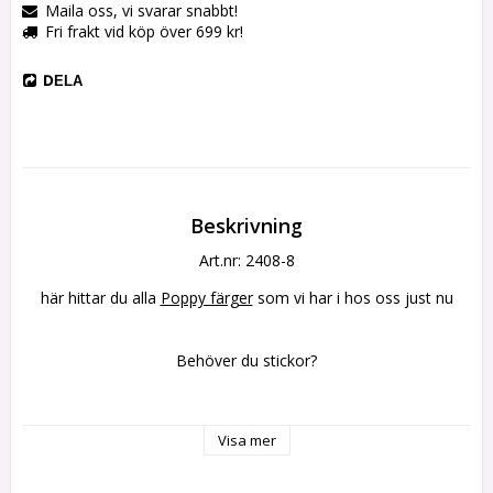
Maila oss, vi svarar snabbt!
Fri frakt vid köp över 699 kr!
DELA
Beskrivning
Art.nr: 2408-8
här hittar du alla 
Poppy färger
 som vi har i hos oss just nu
Behöver du stickor?
Här hittar du 
rundstickor
 och 
strumpstickor
 i Bamboo
Visa mer