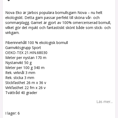
Lägg till i favoritlistan
Nova Eko är Järbos populära bomullsgarn Nova – nu helt
ekologiskt. Detta garn passar perfekt till sköna vår- och
sommarplagg. Garnet är gjort av 100% omerceriserad bomull,
vilket gör det mjukt och fantastiskt skönt både som stick- och
virkgarn.
Fiberinnehåll 100 % ekologisk bomull
Garnviktsgrupp Sport
OEKO-TEX 21.HIN.68030
Meter per nystan 170 m
Nystanvikt 50 g
Meter per 100 g 340 m
Rek. virknål 3 mm
Rek. sticka 3 mm
Stickfasthet 26 m x 36 v
Virkfasthet 22 fm x 26 v
Tvättråd 40 grader
Läs mer...
I lager: 6